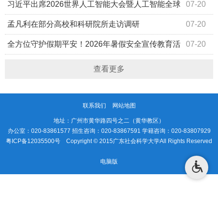
习近平出席2026世界人工智能大会暨人工智能全球
07-20
治理高级别会议开幕式并发表主旨讲话
孟凡利在部分高校和科研院所走访调研
07-20
全方位守护假期平安！2026年暑假安全宣传教育活
07-20
动启动
查看更多
联系我们
网站地图
地址：广州市黄华路四号之二（黄华教区）
办公室：020-83861577 招生咨询：020-83867591 学籍咨询：020-83807929
粤ICP备12035500号
Copyright © 2015广东社会科学大学All Rights Reserved
电脑版