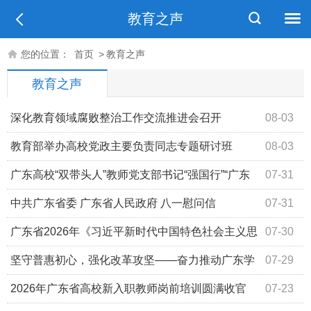
教育之声
您的位置：
首页
>
教育之声
教育之声
深化教育领域腐败整治工作交流推进会召开
08-03
教育部举办高校党政主要负责同志专题研讨班
08-03
广东高校“双带头人”教师党支部书记“强国行”“广东
07-31
行”专项行动（湛江站）校地需求对接和项目推进活动顺利
中共广东省委 广东省人民政府 八一慰问信
07-31
举办
广东省2026年《习近平新时代中国特色社会主义思
07-30
想学生读本》《国家安全教育中小学生读本》及义务教育国
坚守普惠初心，强化改革攻坚——奋力推动广东学
07-29
家课程新教材省级培训在广州开班
前教育高质量发展
2026年广东省高校新入职教师岗前培训圆满收官
07-23